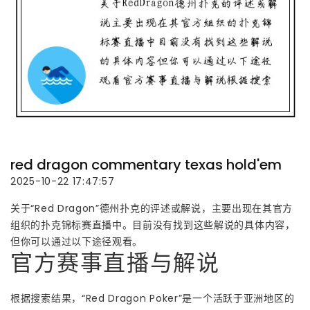
red dragon commentary texas hold'em
2025-10-22 17:47:57
关于“Red Dragon”德州扑克的评述或解说，主要出现在其官方
组织的扑克锦标赛直播中。目前没有找到这些解说的具体内容，
但你可以通过以下途径观看。
官方赛事直播与解说
根据搜索结果，“Red Dragon Poker”是一个活跃于亚洲地区的