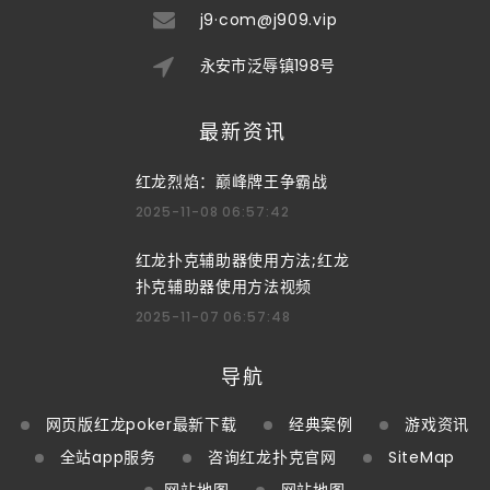
j9·com@j909.vip
永安市泛辱镇198号
最新资讯
红龙烈焰：巅峰牌王争霸战
2025-11-08 06:57:42
红龙扑克辅助器使用方法;红龙
扑克辅助器使用方法视频
2025-11-07 06:57:48
导航
网页版红龙poker最新下载
经典案例
游戏资讯
全站app服务
咨询红龙扑克官网
SiteMap
网站地图
网站地图