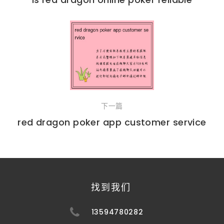
下一篇
red dragon poker app customer service
找到我们
13594780282